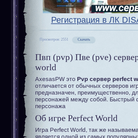
Регистрация в ЛК DI
Просмотров: 2551
Скачать
Пвп (pvp) Пве (pve) сервер
world
AxesasPW это
Pvp сервер perfect w
отличается от обычных серверов игр
предназначен, преимущественно, д
персонажей между собой. Быстрый 
персонажа
Об игре Perfect World
Игра Perfect World, так же называем
является одной из самых популярны