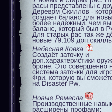
У новых и старых рас. Н
расы представлены с др
Деревом Скиллов - кото
создаёт баланс для новы
более надёжный, чем вы
баланс, который был в Р
Для старых рас так-же 
новые 79,109 доп.скиллы
Небесная Ковка
Создаёт заточку и
доп.характеристики ору
броне. Это совершенно 
система заточки для игр
Фри, которую вы сможет
на Disaster Pw.
Новые Ремесла
Производственные навы
расширены профами: