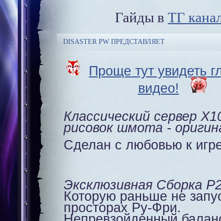
Гайды в
ТГ кана
DISASTER PW ПРЕДСТАВЛЯЕТ
Проще тут увидеть г
видео!
Классический сервер X10
рисовок шмота - оригин
Сделан с любовью к игр
Эксклюзивная Сборка P
Которую раньше не запу
просторах Ру-Фри.
Непревзойденный балан