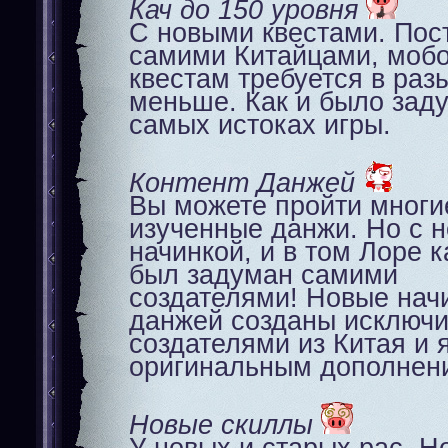
Кач до 150 уровня
С новыми квестами. Пос
самими Китайцами, мобо
квестам требуется в раз
меньше. Как и было зад
самых истоках игры.
Контент Данжей
Вы можете пройти многи
изученные данжи. Но с 
начинкой, и в том Лоре 
был задуман самими
создателями! Новые нач
данжей созданы исключи
создателями из Китая и 
оригинальным дополнен
Новые скиллы