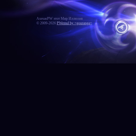
AxesasPW этот Мир Иллюзия
© 2009-2026
PWemul by =gouranga=