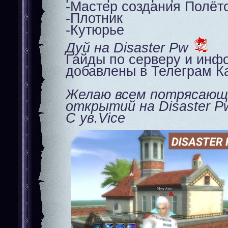
-Мастер создания Полёт
-Плотник
-Кутюрье
Дуй на Disaster Pw
Гайды по серверу и инф
добавлены в Телеграм К
Желаю всем потрясающ
открытий на Disaster P
С ув.Vice